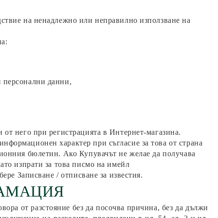
дствие на ненадлежно или неправилно използване на
а:
и персонални данни,
и от него при регистрацията в Интернет-магазина.
информационен характер при съгласие за това от страна
ционния бюлетин. Ако Купувачът не желае да получава
като изпрати за това писмо на имейл
бере Записване / отписване за известия.
ЛАМАЦИЯ
овора от разстояние без да посочва причина, без да дължи