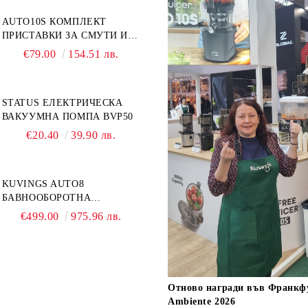
AUTO10S КОМПЛЕКТ
ПРИСТАВКИ ЗА СМУТИ И
СОРБЕ/СЛАДОЛЕД
€79.00
154.51 лв.
STATUS ЕЛЕКТРИЧЕСКА
ВАКУУМНА ПОМПА BVP50
€20.40
39.90 лв.
KUVINGS AUTO8
БАВНООБОРОТНА
СОКОИЗСТИСКВАЧКА - ТИП
€499.00
975.96 лв.
СВОБОДНИ РЪЦЕ
Oтново награди във Франкф
Ambiente 2026