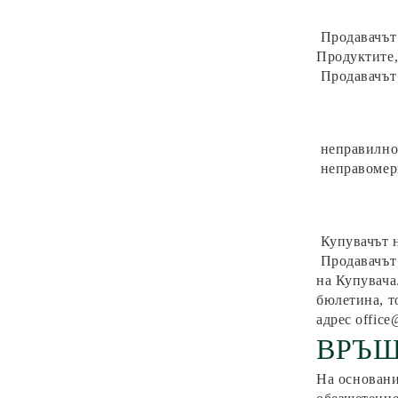
Продавачът
Продуктите,
Продавачът 
неправилно
неправомер
Купувачът н
Продавачът
на Купувача
бюлетина, т
адрес office
ВРЪЩ
На основани