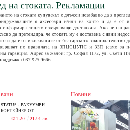
д на стоката. Рекламации
ането на стоката купувачът е длъжен незабавно да я преглед
ридружаващите я аксесоари и/или на който и да е от из
а информира лицето извършващо доставката. Ако не направи
късно да претендира, че стоката му е доставена с явни недо
йто и да е от изискваните от българското законодателство 
звършват по правилата на ЗПЦСЦУПС и ЗЗП (само за пот
 им гаранция. Адрес за жалби: гр. София
1172
, ул. Свети Пи
поддръжка 087 925 9666.
авани
Новини
US - 0,75L Вакуумен
STATUS - ВАКУУМЕН
STATUS - 2,0L Вакуумен
ейнер - кръгъл Origin
КОНТЕЙНЕР ОТ
контейнер - квадратен Orig
ОГНЕОПОРНО СТЪКЛО
€10.17
€11.20
19.89 лв.
21.91 лв.
€20.40
39.90 лв.
VIVA 0,5L