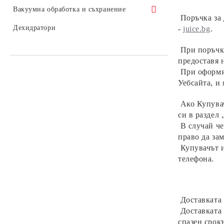
Kuvings AUTO10
Вакуумна обработка и съхранение
Поръчка за 
Kuvings REVO830
Вакуумни контейнери и помпи
Дехидратори
-
juice
.bg
.
Kuvings AUTO8
Вакуумни контейнери от стъкло -
Вакуумни машини
При поръчка
Viva
предоставя 
Kuvings Cheff CS600
Souse Vide - Су Вид
При оформя
Вакуумни контейнери от Тритан -
Kuvings EVO820
Уебсайта, и
Origin
Kuvings B6000/B8200
Вакуумни кани
Ако Купувач
си в раздел
Вакуумни помпи
В случай че
право да за
Купувачът и
телефона.
Доставката
Доставката 
спазен срок