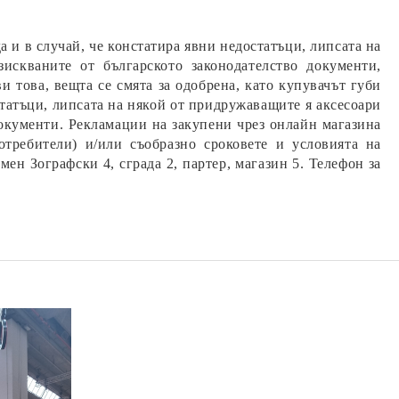
а и в случай, че констатира явни недостатъци, липсата на
искваните от българското законодателство документи,
 това, вещта се смята за одобрена, като купувачът губи
статъци, липсата на някой от придружаващите я аксесоари
документи. Рекламации на закупени чрез онлайн магазина
ребители) и/или съобразно сроковете и условията на
мен Зографски 4, сграда 2, партер, магазин 5. Телефон за
STATUS – Комплект
STA
in
правоъгълни вакуумни
кон
контейнери Мини Фемили-5
Ori
€49.90
97.60 лв.
части с ръчна помпа