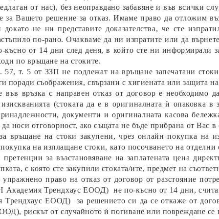
редлаган от нас), без неоправдано забавяне и във всички слу
 за Вашето решение за отказ. Имаме право да отложим въ
 докато не ни представите доказателства, че сте изпрати
астъпило по-рано. Очакваме да ни изпратите или да върнете
о-късно от 14 дни след деня, в който сте ни информирали з
ходи по връщане на стоките.
. 57, т. 5 от ЗЗП не подлежат на връщане запечатани стоки
ти поради съображения, свързани с хигиената или защита на
е във връзка с направен отказ от договор е необходимо д
 изискванията (стоката да е в оригиналната ѝ опаковка в
принадлежности, документи и оригиналната касова бележка
да носи отговорност, ако същата не бъде прибрана от Вас в 
за връщане на стоки закупени, чрез онлайн покупка на и
 покупка на изплащане стоки, като посочването на отделни 
 претенции за възстановяване на заплатената цена дирек
ката, с която сте закупили стоката/ите, предмет на съответ
 упражнено право на отказ от договор от разстояние потр
(Н Академия Трендхаус ЕООД) не по-късно от 14 дни, считан
 Трендхаус ЕООД) за решението си да се откаже от догов
ЕООД)
,
рискът от случайното ѝ погиване или повреждане се 