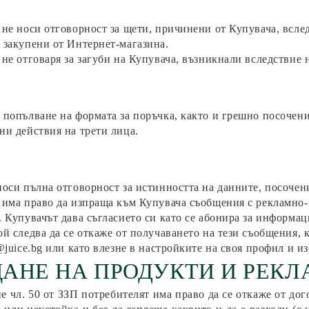
 не носи отговорност за щети, причинени от Купувача, всле
 закупени от Интернет-магазина.
не отговаря за загуби на Купувача, възникнали вследствие н
 попълване на формата за поръчка, както и грешно посочен
ни действия на трети лица.
оси пълна отговорност за истинността на данните, посочен
 има право да изпраща към Купувача съобщения с рекламно-
. Купувачът дава съгласието си като се абонира за информа
ой следва да се откаже от получаването на тези съобщения, 
@
juice
.bg или като влезне в настройките на своя профил и из
АНЕ НА ПРОДУКТИ И РЕК
е чл. 50 от ЗЗП потребителят има право да се откаже от дог