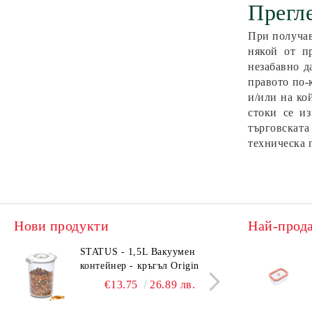
Прегле
При получав
някой от п
незабавно д
правото по-
и/или на ко
стоки се и
търговската
техническа 
Нови продукти
Най-прод
STATUS - 1,5L Вакуумен
STAT
контейнер - кръгъл Origin
конт
€13.75
26.89 лв.