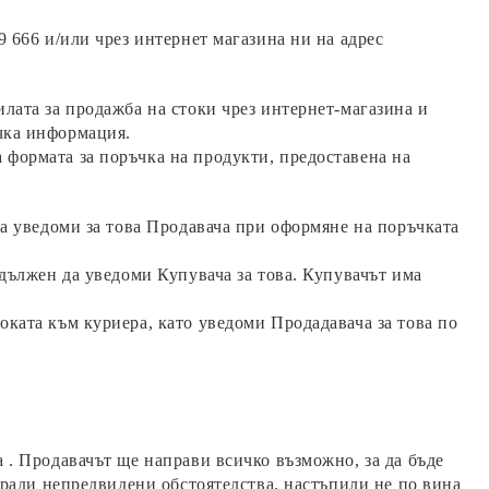
9 666
и/или чрез интернет магазина ни на адрес
лата за продажба на стоки чрез интернет-магазина и
чка информация.
 формата за поръчка на продукти, предоставена на
да уведоми за това Продавача при оформяне на поръчката
адължен да уведоми Купувача за това. Купувачът има
оката към куриера, като уведоми Продадавача за това по
 . Продавачът ще направи всичко възможно, за да бъде
поради непредвидени обстоятелства, настъпили не по вина