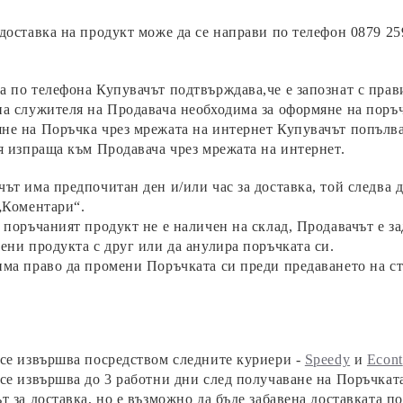
доставка на продукт може да се направи по телефон 087
9 25
 по телефона Купувачът подтвърждава,че е запознат с прави
на служителя на Продавача необходима за оформяне на поръ
не на Поръчка чрез мрежата на интернет Купувачът попълва
 я изпраща към Продавача чрез мрежата на интернет.
ът има предпочитан ден и/или час за доставка, той следва 
 „Коментари“.
 поръчаният продукт не е наличен на склад, Продавачът е з
мени продукта с друг или да анулира поръчката си.
ма право да промени Поръчката си преди предаването на ст
 се извършва посредством следните куриери -
Speedy
и
Econt
се извършва до 3 работни дни след получаване на Поръчката
ът за доставка, но е възможно да бъде забавена доставката 