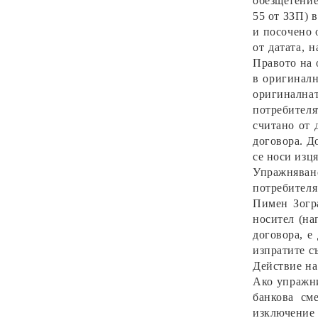
обезщетение
55 от ЗЗП) 
и посочено 
от датата, 
Правото на 
в оригиналн
оригинална
потребителя
считано от 
договора. Д
се носи изц
Упражняван
потребителя
Пимен Зогра
носител (на
договора, е
изпратите с
Действие на
Ако упражни
банкова см
изключение 