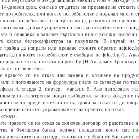
 или неустойка и без да заплаща каквито и да е разходи (с и
в 14-дневен срок, считано от датата на приемане на стоките 
от потребителя, или когато потребителят е поръчал много ст
на която потребителят или трето лице, различно от превозв
отказ може да бъде упражнено само ако потребителят е пре
ата ѝ опаковка в запазен търговски вид с всички числящи
та касова бележка/фактура за покупката. В случай на
т трябва да изпрати или предаде стоките обратно на
juice
.b
датата, на която потребителят е съобщил на
juice
.bg (Н Ака
о предаването на стоката на
juice
.bg (Н Академия Трендхаус
яло от потребителя.
е правото си на отказ или замяна и връщане на продукт
 или с попълването на
формуляра
и/или се съгласува по те
фски 4, сгарда 2, партер, магазин 5. Ако използвате та
пример по електронна поща) съобщение за потвърждение на п
 достатъчно преди изтичането на срока за отказ от договор
ъобщение относно упражняването на правото на отказ.
 отказа.
те правото си на отказ за сключен договор от разстояние н
етка в българска банка, всички плащания, които сме по
на допълнителни разходи, свързани с избран от Вас начин н