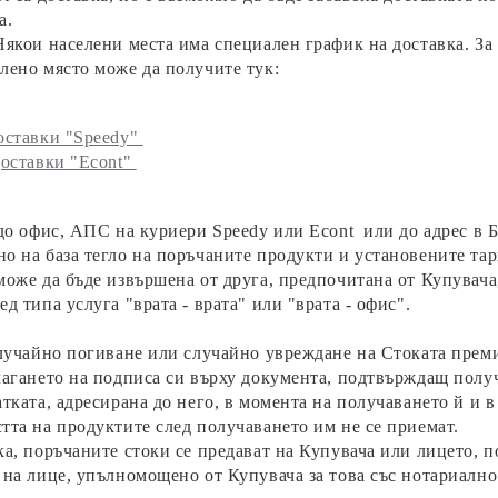
а.
Някои населени места има специален график на доставка. За
лено място може да получите тук:
оставки "Speedy"
оставки "Econt"
до офис, АПС на куриери Speedy или Econt или до адрес в Б
о на база тегло на поръчаните продукти и установените та
може да бъде извършена от друга, предпочитана от Купувача
д типа услуга "врата - врата" или "врата - офис".
случайно погиване или случайно увреждане на Стоката прем
лагането на подписа си върху документа, подтвърждащ получ
атката, адресирана до него, в момента на получаването й и
тта на продуктите след получаването им не се приемат.
а, поръчаните стоки се предават на Купувача или лицето, п
 на лице, упълномощено от Купувача за това със нотариалн