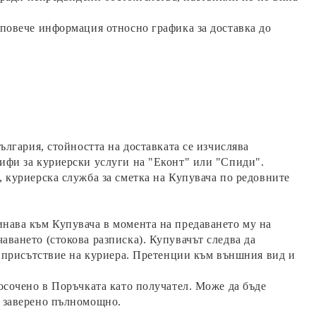
 повече информация относно графика за доставка до
ългария, стойността на доставката се изчислява
рифи за куриерски услуги на "Еконт" или "Спиди".
, куриерска служба за сметка на Купувача по редовните
инава към Купувача в момента на предаването му на
аването (стокова разписка). Купувачът следва да
 в присътствие на куриера. Претенции към външния вид и
осочено в Поръчката като получател. Може да бъде
о заверено пълномощно.