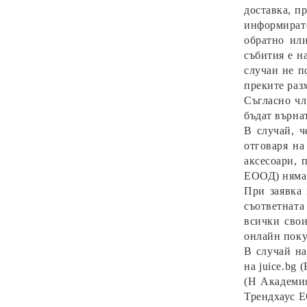
доставка, п
информирате
обратно или
събития е н
случаи не п
преките раз
Съгласно чл
бъдат върна
В случай, ч
отговаря на
аксесоари, 
ЕООД) няма 
При заявка 
съответната
всички свои
онлайн покуп
В случай на
на
juice
.bg 
(Н Академия
Трендхаус 