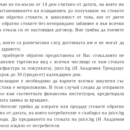
чаи не по-късно от 14 дни считано от датата, на която ни
зстановяването на плащанията до получаване на стоките
ли обратно стоките, в зависимост от това, кое от двете
 обратно стоките без неоправдано забавяне и във всички
а отказа си от настоящия договор. Вие трябва да поемете
, които са разпечатани след доставката им и не могат да
 здравето;
а приберете обратно предоставена от Вас стока,
която не
 запазен търговски вид с всички числящи се към стоката
/фактура за покупката),
juice
.bg (Н Академия Трендхаус
срок до 30 (тридесет) календарни дни.
зплащане е необходимо да върнете всички закупени със
стоки е неприложимо. В този случай следва да отправите
тно към съответната финансова институция, кредитирала
ната заявка за връщане.
ебителят трябва да изпрати или предаде стоките обратно
о от датата, на която потребителят е съобщил на
juice
.bg
ора. До предаването на стоката на
juice
.bg (Н Академия
носи изцяло от потребителя.