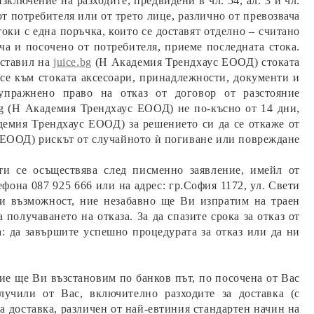
зключение на разходите, предвидени в чл. 54, ал. 3 и чл.
от потребителя или от трето лице, различно от превозвача
оки с една поръчка, които се доставят отделно – считано
ача и посочено от потребителя, приеме последната стока.
дставил на
juice
.bg
(Н Академия Трендхаус ЕООД) стоката
 се към стоката аксесоари, принадлежности, документи и
 упражнено право на отказ от договор от разстояние
g (Н Академия Трендхаус ЕООД) не по-късно от 14 дни,
демия Трендхаус ЕООД) за решението си да се откаже от
 ЕООД) рискът от случайното ѝ погиване или повреждане
и се осъществява след писменно заявление, имейл от
лефона 087
925 666
или на адрес: гр.София
1172
, ул. Свети
зи възможност, ние незабавно ще Ви изпратим на траен
олучаването на отказа. За да спазите срока за отказ от
а: да завършите успешно процедурата за отказ или да ни
ие ще Ви възстановим по банков път, по посочена от Вас
лучили от Вас, включително разходите за доставка (с
а доставка, различен от най-евтиния стандартен начин на