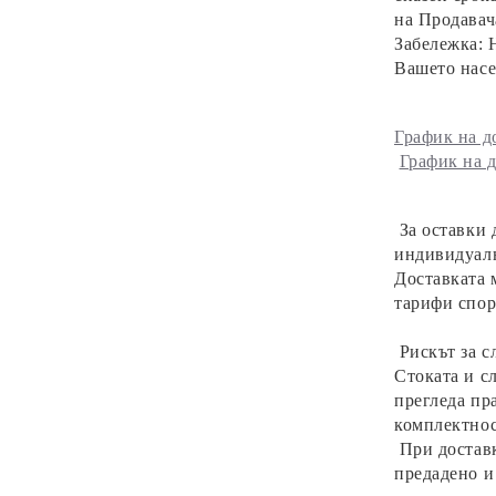
на Продавач
Забележка: 
Вашето насе
График на д
График на д
За оставки 
индивидуалн
Доставката 
тарифи споре
Рискът за 
Стоката и с
прегледа пр
комплектнос
При доставк
предадено и