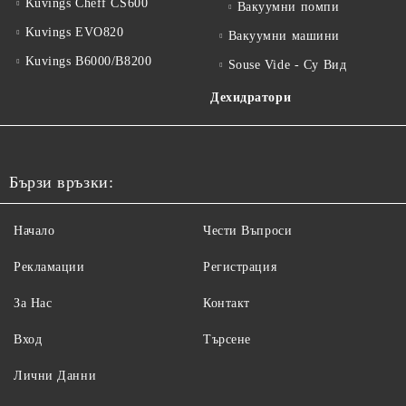
Kuvings Cheff CS600
Вакуумни помпи
Kuvings EVO820
Вакуумни машини
Kuvings B6000/B8200
Souse Vide - Су Вид
Дехидратори
Бързи връзки:
Начало
Чести Въпроси
Рекламации
Регистрация
За Нас
Контакт
Вход
Търсене
Лични Данни