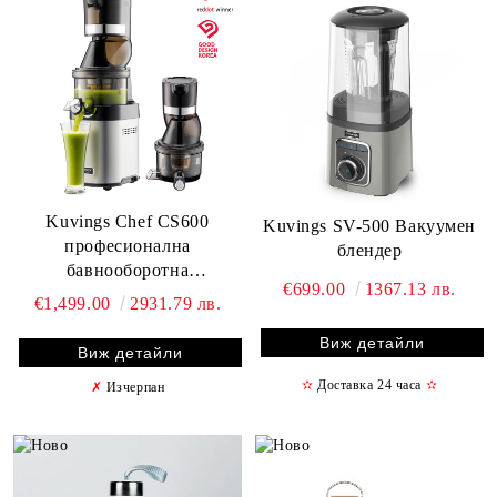
Kuvings Chef CS600
Kuvings SV-500 Вакуумен
професионална
блендер
бавнооборотна
€699.00
1367.13 лв.
сокоизстисквачка +
€1,499.00
2931.79 лв.
допълнителна глава
Виж детайли
Виж детайли
✫
Доставка 24 часа
✫
✗
Изчерпан