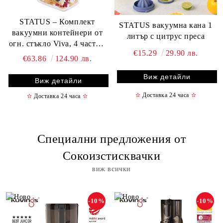
STATUS – Комплект
STATUS вакуумна кана 1
вакуумни контейнери от
литър с цитрус преса
огн. стъкло Viva, 4 части -
€15.29
29.90 лв.
0,5L+1,4L+2,6L+ Eл. помпа
€63.86
124.90 лв.
BVP50
Виж детайли
Виж детайли
✫
Доставка 24 часа
✫
✫
Доставка 24 часа
✫
Специални предложения от
Сокоизстисквачки
виж всички
-10%
-10%