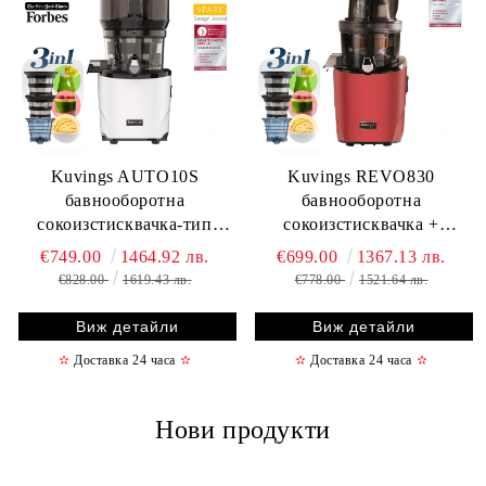
Kuvings AUTO10S
Kuvings REVO830
бавнооборотна
бавнооборотна
сокоизстисквачка-тип
сокоизстисквачка +
свободни ръце + комплект
комплект приставки за
€749.00
1464.92 лв.
€699.00
1367.13 лв.
приставки за смути и
смути и сорбе/сладолед
€828.00
1619.43 лв.
€778.00
1521.64 лв.
сорбе/сладолед
Виж детайли
Виж детайли
✫
Доставка 24 часа
✫
✫
Доставка 24 часа
✫
Нови продукти