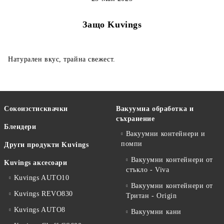
Защо Kuvings
Натурален вкус, трайна свежест.
Сокоизстисквачки
Вакуумна обработка и
съхранение
Блендери
Вакуумни контейнери и
помпи
Други продукти Kuvings
Вакуумни контейнери от
Kuvings аксесоари
стъкло - Viva
Kuvings AUTO10
Вакуумни контейнери от
Kuvings REVO830
Тритан - Origin
Kuvings AUTO8
Вакуумни кани