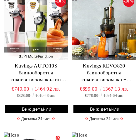
-10%
-10%
Kuvings AUTO10S
Kuvings REVO830
бавнооборотна
бавнооборотна
сокоизстисквачка-тип
сокоизстисквачка +
свободни ръце + комплект
комплект приставки за
€749.00
1464.92 лв.
€699.00
1367.13 лв.
приставки за смути и
смути и сорбе/сладолед
€828.00
1619.43 лв.
€778.00
1521.64 лв.
сорбе/сладолед
Виж детайли
Виж детайли
✫
Доставка 24 часа
✫
✫
Доставка 24 часа
✫