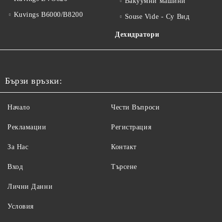
Вакуумни машини
Kuvings B6000/B8200
Souse Vide - Су Вид
Дехидратори
Бързи връзки:
Начало
Чести Въпроси
Рекламации
Регистрация
За Нас
Контакт
Вход
Търсене
Лични Данни
Условия