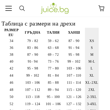
Таблица с размери на дрехи
РАЗМЕР
ГРЪДНА
ТАЛИЯ
ХАНШ
EU
34
79 - 82
59 - 62
87 - 90
XS
36
83 - 86
63 - 68
91 - 94
S
38
87 - 90
69 - 72
95 - 98
M
40
91- 94
73 - 76
99 - 102
M-L
42
95 - 98
77 - 80
103 - 106
L
44
99 - 102
81 - 84
107 - 110
XL
46
103 - 106
85 - 88
111 - 114
XL-2XL
48
107 – 112
89 - 94
115 - 120
2XL
50
113 - 118
95 - 100
121 – 126
2-3XL
52
119 – 124
101 – 106
127 – 132
3-4XL