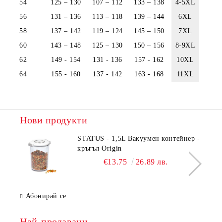
54
125 – 130
107 – 112
133 – 138
4-5XL
56
131 – 136
113 – 118
139 – 144
6XL
58
137 – 142
119 – 124
145 – 150
7XL
60
143 – 148
125 – 130
150 – 156
8-9XL
62
149 - 154
131 - 136
157 - 162
10XL
64
155 - 160
137 - 142
163 - 168
11XL
Нови продукти
STATUS - 1,5L Вакуумен контейнер -
кръгъл Origin
€13.75
26.89 лв.
Абонирай се
Най-продавани