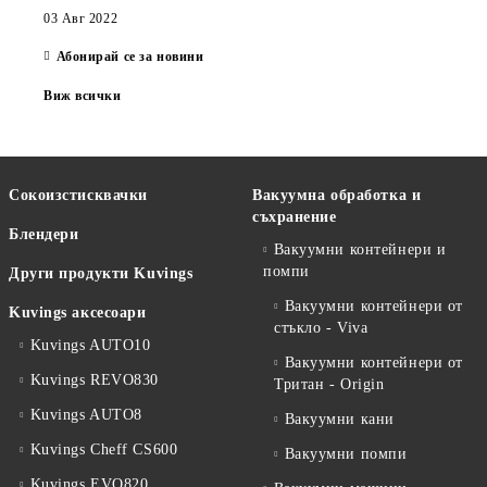
03 Авг 2022
Абонирай се за новини
Виж всички
Сокоизстисквачки
Вакуумна обработка и
съхранение
Блендери
Вакуумни контейнери и
помпи
Други продукти Kuvings
Вакуумни контейнери от
Kuvings аксесоари
стъкло - Viva
Kuvings AUTO10
Вакуумни контейнери от
Kuvings REVO830
Тритан - Origin
Kuvings AUTO8
Вакуумни кани
Kuvings Cheff CS600
Вакуумни помпи
Kuvings EVO820