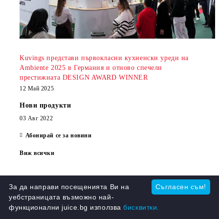
Kuvings представи първокласни кухненски уреди на
Ambiente 2025 в Германия и отново спечели
престижната DESIGN AWARD WINNER
12 Май 2025
Нови продукти
03 Авг 2022
Абонирай се за новини
Виж всички
За да направи посещенията Ви на
Съгласен съм!
уебстраницата възможно най-
Сокоизстисквачки
Вакуумна обработка и
функционални juice.bg използва
бисквитки.
съхранение
Блендери