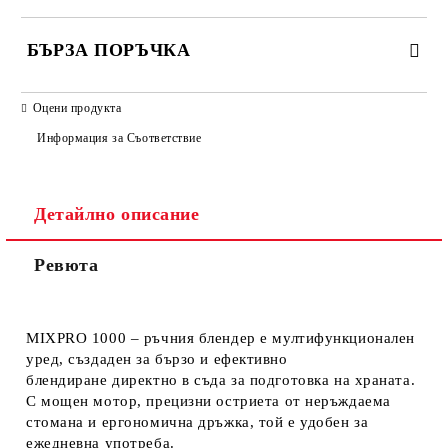
БЪРЗА ПОРЪЧКА
САМО ПОПЪЛНЕТЕ 2 ПОЛЕТА
Оцени продукта
Информация за Съответствие
Съгласен съм с
Политиката за лични данни
Детайлно описание
Ние ще се свържем с вас в рамките на работния ден.
Ревюта
MIXPRO 1000
– ръчния блендер
е
мултифункционален
уред
, създаден за
бързо и ефективно
блендиране
директно в съда за подготовка на храната.
С
мощен мотор
, прецизни
остриета от неръждаема
стомана
и
ергономична дръжка
, той е удобен за
ежедневна употреба.