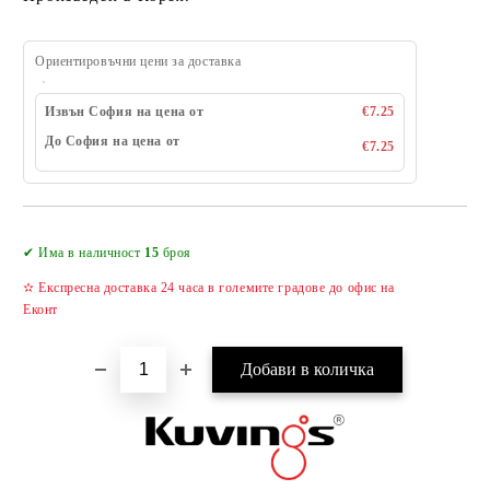
Ориентировъчни цени за доставка
Извън София на цена от
€7.25
До София на цена от
€7.25
Добави в желани
✔ Има в наличност
15
броя
✫ Експресна доставка 24 часа в големите градове до офис на
Еконт