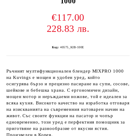
1000
€117.00
228.83 лв.
Код:
40575_KIB-100E
Ръчният мултифункционален блендер MIXPRO
1000
на
Kuvings
е мощен и удобен уред
, който
осигурява
бързо и прецизно пасиране
на супи, сосове,
шейкове и бебешка храна.
С
ергономичен дизайн,
мощен мотор и неръждаеми ножове
, той е идеален за
всяка кухня.
Високото качество на изработка
отговаря
на изискванията на съвременния натоварен начин на
живот. Със своите функции на пасатор и чопър
едновременно, този уред е перфектния помощник за
приготвяне на разнообразие от вкусни ястия.
Произведен в Корея.