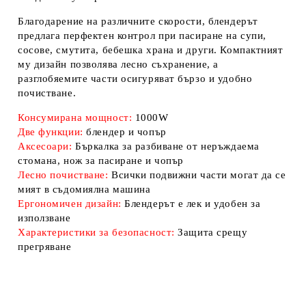
Благодарение на
различните скорости
, блендерът
предлага
перфектен контрол
при пасиране на супи,
сосове, смутита, бебешка храна и други. Компактният
му дизайн позволява
лесно съхранение
, а
разглобяемите части осигуряват
бързо и удобно
почистване
.
Консумирана мощност:
1000W
Две функции:
блендер и чопър
Аксесоари:
Бъркалка за разбиване от неръждаема
стомана, нож за пасиране и чопър
Лесно почистване
:
Всички подвижни части могат да се
мият в съдомиялна машина
Ергономичен дизайн:
Блендерът е лек и удобен за
използване
Характеристики за безопасност:
Защита срещу
прегряване