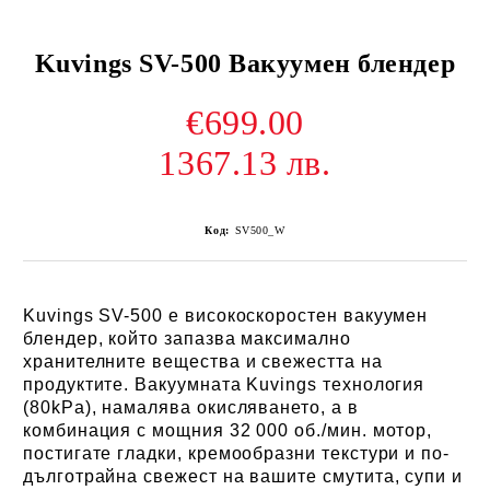
Kuvings SV-500 Вакуумен блендер
€699.00
1367.13 лв.
Код:
SV500_W
Kuvings SV-500
е
високоскоростен вакуумен
блендер
, който
запазва максимално
хранителните вещества и свежестта
на
продуктите.
В
акуумната
Kuvings
технология
(80kPa)
, намалява окисляването, а в
комбинация с мощния
32 000 об./мин. мотор
,
постигате
гладки, кремообразни текстури и по-
дълготрайна свежест
на вашите смутита, супи и