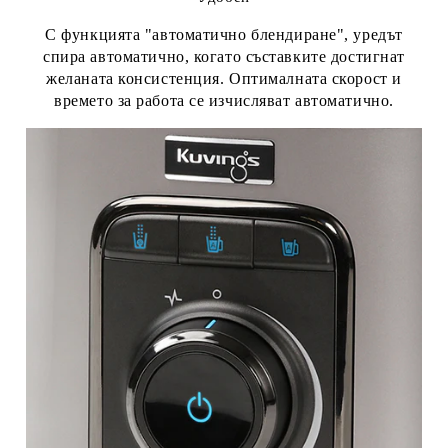
С функцията "автоматично блендиране", уредът
спира автоматично, когато съставките достигнат
желаната консистенция. Оптималната скорост и
времето за работа се изчисляват автоматично.