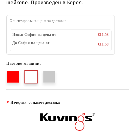
шейкове.
Произведен в Корея.
Ориентировъчни цени за доставка
Извън София на цена от
€11.58
До София на цена от
€11.58
Цветове машини:
Добави в желани
✗
Изчерпан, очакваме доставка