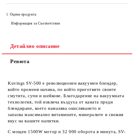
Оцени продукта
Информация за Съответствие
Детайлно описание
Ревюта
Kuvings SV-500
е
революционен вакуумен блендер
,
който променя начина, по който приготвяте своите
смутита, супи и шейкове. Благодарение на
вакуумната
технология
, той извлича въздуха от каната преди
блендиране, което
намалява окисляването
и
запазва
максимално витамините, минералите и свежия
вкус
на вашите напитки.
С мощен
1
5
00W мотор
и
32 000 оборота в минута
, SV-