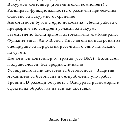
Вакуумен контейнер (допълнителен компонент)
:
Разширява функционалността с различни приложения.
Основно за вакуумно съхранение.
Автоматичен бутон с едно докосване
: Лесна работа с
предварително зададени режими за вакуум,
автоматично блендиране и автоматично комбиниране.
Функция Smart Auto Blend
: Интелигентни настройки за
блендиране за перфектни резултати с едно натискане
на бутон.
Екологичен контейнер от тритан (без BPA)
: Безопасен
и здравословен, без вредни химикали.
Усъвършенствани системи за безопасност
: Защитни
механизми за безопасна и безпроблемна употреба.
Тройни 3D режещи остриета
: Осигурява равномерна и
ефективна обработка на всички съставки.
Защо Kuvings?