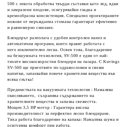
500 с лекота обработва
твърди съставки като лед, ядки
и замразени плодове
, осигурявайки
гладка и
кремообразна консистенция
. Специално проектираните
ножове от неръждаема стомана гарантират
ефективно
и равномерно смилане
.
Блендерът разполага с
удобен контролен панел и
автоматични програми
, които правят работата с
него
изключително лесна
. Освен това, благодарение
на
безшумната технология
, SV-500 е един от
най-
тихите високоскоростни блендери
на пазара. С
Kuvings
SV-500
ще приготвяте
по-здравословни и свежи
напитки
, запазвайки
повече хранителни вещества
във
всяка глътка!
Предимствата на вакуумната технология
: Намалява
окисляването, съхранява съдържанието на
хранителните вещества и запазва свежестта.
Мощен 3,5 HP мотор
: Гарантира висока
производителност за перфектно лесно блендиране.
Тиха работа благодарение на капака
: Намалява шума и
осигурява комфорт при работа.