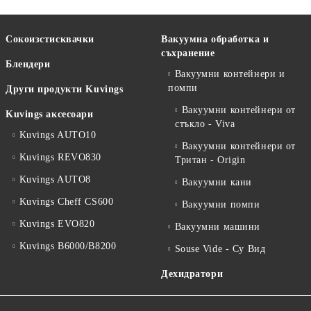
Сокоизстисквачки
Вакуумна обработка и
съхранение
Блендери
Вакуумни контейнери и
помпи
Други продукти Kuvings
Вакуумни контейнери от
Kuvings аксесоари
стъкло - Viva
Kuvings AUTO10
Вакуумни контейнери от
Kuvings REVO830
Тритан - Origin
Kuvings AUTO8
Вакуумни кани
Kuvings Cheff CS600
Вакуумни помпи
Kuvings EVO820
Вакуумни машини
Kuvings B6000/B8200
Souse Vide - Су Вид
Дехидратори