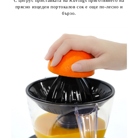
С цитрус приставката на Kuvings приготвянето на
прясно изцеден портокалов сок е още по-лесно и
бързо.