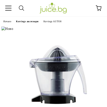
Начало
Kuvings аксесоари
Kuvings AUTO8