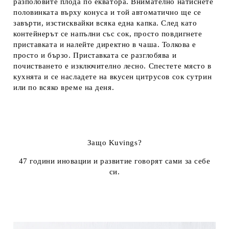
разполовите плода по екватора. Внимателно натиснете
половинката върху конуса и той автоматично ще се
завърти, изстисквайки всяка една капка. След като
контейнерът се напълни със сок, просто повдигнете
приставката и налейте директно в чаша. Толкова е
просто и бързо. Приставката се разглобява и
почистването е изключително лесно. Спестете място в
кухнята и се насладете на вкусен цитрусов сок сутрин
или по всяко време на деня.
Защо Kuvings?
47 години иновации и развитие говорят сами за себе
си.