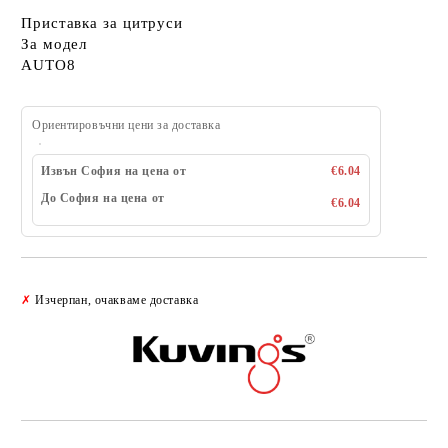
Приставка за цитруси
За модел
AUTO8
Ориентировъчни цени за доставка
Извън София на цена от
€6.04
До София на цена от
€6.04
Добави в желани
✗
Изчерпан, очакваме доставка