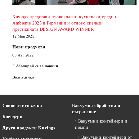
Kuvings представи първокласни кухненски уреди на
Ambiente 2025 в Германия и отново спечели
престижната DESIGN AWARD WINNER
12 Май 2025
Нови продукти
03 Авг 2022
Абонирай се за новини
Виж всички
Сокоизстисквачки
Вакуумна обработка и
съхранение
Блендери
Вакуумни контейнери и
помпи
Други продукти Kuvings
Вакуумни контейнери от