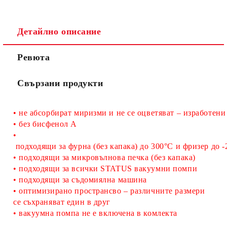
Съгласен съм с
Политиката за лични данни
Детайлно описание
Ние ще се свържем с вас в рамките на работния ден.
Ревюта
Свързани продукти
•
не абсорбират миризми и не се оцветяват
 – изработени
•
без бисфенол A
•
подходящи
 за фурна
 (без капака) до 300°С 
и фризер
 до 
•
подходящи
за микровълнова печка
(без капака)
•
 подходящи за 
всички STATUS вакуумни помпи
•
подходящи
за съдомиялна машина
•
оптимизирано пространсво –
различните размери
се съхраняват един в друг
•
 вакуумна помпа не е включена в комлекта