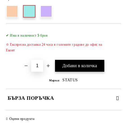
Добави в желани
✔ Има в наличност
5
броя
✫ Експресна доставка 24 часа в големите градове до офис на
Еконт
STATUS
Марка:
БЪРЗА ПОРЪЧКА
САМО ПОПЪЛНЕТЕ 2 ПОЛЕТА
Оцени продукта