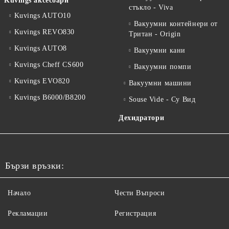
Kuvings аксесоари
стъкло - Viva
Kuvings AUTO10
Вакуумни контейнери от
Kuvings REVO830
Тритан - Origin
Kuvings AUTO8
Вакуумни кани
Kuvings Cheff CS600
Вакуумни помпи
Kuvings EVO820
Вакуумни машини
Kuvings B6000/B8200
Souse Vide - Су Вид
Дехидратори
Бързи връзки:
Начало
Чести Въпроси
Рекламации
Регистрация