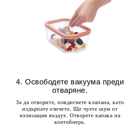
4. Освободете вакуума преди
отваряне
.
За да отворите, повдигнете клапана, като
издърпате езичето. Ще чуете шум от
излизащия въздух. Отворете капака на
контейнера.