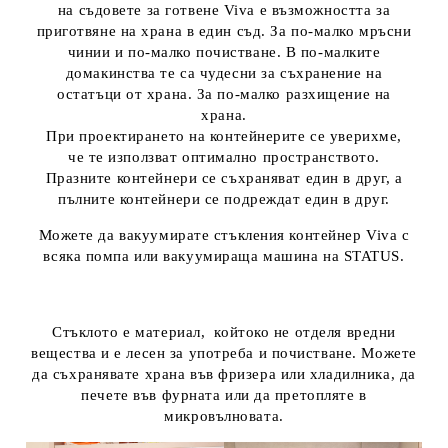
на съдовете за готвене Viva е възможността за
приготвяне на храна в един съд. За по-малко мръсни
чинии и по-малко почистване. В по-малките
домакинства те са чудесни за съхранение на
остатъци от храна. За по-малко разхищение на
храна.
При проектирането на контейнерите се уверихме,
че те използват оптимално пространството.
Празните контейнери се съхраняват един в друг, а
пълните контейнери се подреждат един в друг.
Можете да вакуумирате стъкления контейнер Viva с
всяка помпа или вакуумираща машина на
STATUS.
Стъклото е материал, койтоко не отделя вредни
вещества и е лесен за употреба и почистване. Можете
да съхранявате храна във фризера или хладилника, да
печете във фурната или да претопляте в
микровълновата.