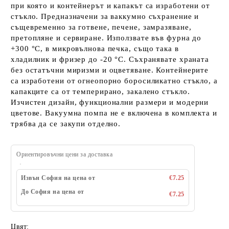
при която и контейнерът и капакът са изработени от
стъкло. Предназначени за ваккумно съхранение и
същевременно за готвене, печене, замразяване,
претопляне и сервиране. Използвате във фурна до
+300 °С, в микровълнова печка, също така в
хладилник и фризер до -20 °С. Съхранявате храната
без остатъчни миризми и оцветяване. Контейнерите
са изработени от огнеопорно боросиликатно стъкло, а
капакците са от темперирано, закалено стъкло.
Изчистен дизайн, функционални размери и модерни
цветове. Вакуумна помпа не е включена в комплекта и
трябва да се закупи отделно.
Ориентировъчни цени за доставка
Извън София на цена от
€7.25
До София на цена от
€7.25
Цвят: