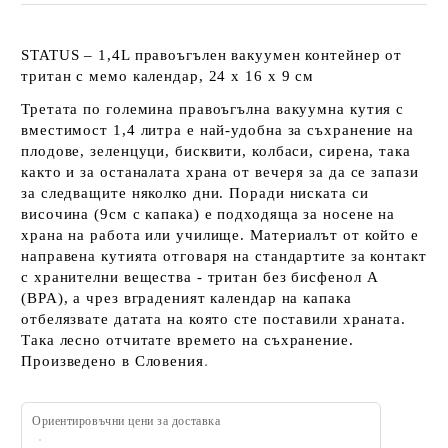
STATUS – 1,4L правоъгълен вакуумен контейнер от
тритан с мемо календар, 24 х 16 х 9 см
Третата по големина правоъгълна вакуумна кутия с
вместимост 1,4 литра е най-удобна за съхранение на
плодове, зеленцуци, бисквити, колбаси, сирена, така
както и за останалата храна от вечеря за да се запази
за следващите няколко дни. Поради ниската си
височина (9см с капака) е подходяща за носене на
храна на работа или училище. Материалът от който е
направена кутията отговаря на стандартите за контакт
с хранителни вещества - тритан без бисфенол А
(BPA), а чрез вграденият календар на капака
отбелязвате датата на която сте поставили храната.
Така лесно отчитате времето на съхранение.
.
Произведено в Словения
Ориентировъчни цени за доставка