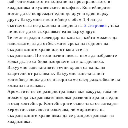
най- оптималното използване на пространството в
хладилника и кухненските шкафове. Контейнерите
могат да се подреждат един до друг и един върху
друг . Вакуумният контейнер с обем 1,4 литра
съответства по дължина и ширина на
2-литровия
, така
че могат да се съхраняват един върху друг.
Те имат вграден календар на капака , който можете да
използвате, за да отбележите срока на годност на
съхраняваните храни или от кога сте ги
съхранявали. По този начин никога няма да забравите
колко дълго са били плодовете ви в хладилника.
Вакуумно запечатаните течни храни са напълно
защитени от разливане. Вакуумно запечатаният
контейнер може да се отвори само след разхлабване на
клапана на капака.
Ароматите не се разпространяват във вакуум, така че
можете да съхранявате няколко различни храни в един
и същ контейнер. Контейнерите също така се затварят
херметически, което означава, че миризмите на
съхраняваните храни няма да се разпространяват из
хладилника.