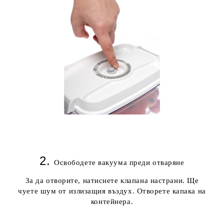
2.
Освободете вакуума преди отваряне
За да отворите, натиснете клапана настрани. Ще
чуете шум от излизащия въздух. Отворете капака на
контейнера.