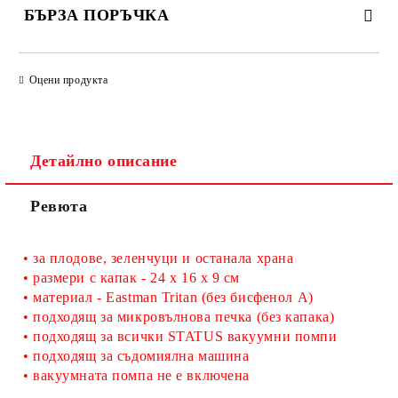
БЪРЗА ПОРЪЧКА
САМО ПОПЪЛНЕТЕ 2 ПОЛЕТА
Оцени продукта
Съгласен съм с
Политиката за лични данни
Детайлно описание
Ние ще се свържем с вас в рамките на работния ден.
Ревюта
•
за плодове, зеленчуци и останала храна
•
размери с капак
 - 24 х 16 х 9 см
•
материал
 - Eastman Tritan (без бисфенол А)
•
подходящ
за
микровълнова печка
(без капака)
•
 подходящ за 
всички STATUS вакуумни помпи
•
подходящ за
съдомиялна машина
•
 вакуумната 
помпа не е включена