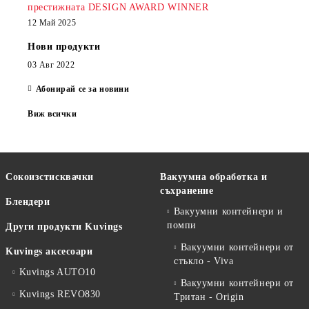
престижната DESIGN AWARD WINNER
12 Май 2025
Нови продукти
03 Авг 2022
Абонирай се за новини
Виж всички
Сокоизстисквачки
Вакуумна обработка и
съхранение
Блендери
Вакуумни контейнери и
помпи
Други продукти Kuvings
Вакуумни контейнери от
Kuvings аксесоари
стъкло - Viva
Kuvings AUTO10
Вакуумни контейнери от
Kuvings REVO830
Тритан - Origin