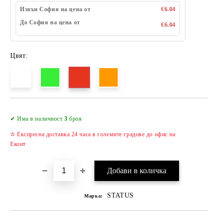
Извън София на цена от
€6.04
До София на цена от
€6.04
Цвят:
Добави в желани
✔ Има в наличност
3
броя
✫ Експресна доставка 24 часа в големите градове до офис на
Еконт
STATUS
Марка: