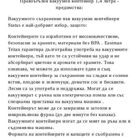
Правоъгълен вакуумен контейнер 1,4 литра -
предимства:
Вакуумното съхранение във вакуумни контейнери
Status е най-добрият избор, защото:
Контейнерите са изработени от висококачествени,
безопасни за храните, материали без BPA . Eastman
Tritan гарантира дълготрайна употреба на вакуумните
контейнери, тъй като те са устойчиви на удар и не
абсорбират цветове и аромати от храните. Това
означава, че можете да използвате един и същ
вакуумен контейнер за съхранение на сладки и солени
ястия, плодове и зеленчуци, доматен сос и бисквити.
Лесни са за употреба и поддръжка. Могат да се
вакуумират с ръчна или електрическа помпа или със
специална приставка на вакуумна машина .
Контейнерът може да се замразява и затопля в
микровълнова фурна (до две минути без капака).
Вакуумните контейнери могат да се мият на ръка или в
съдомиялна машина.
Формата на контейнерите и капаците е съобразена с