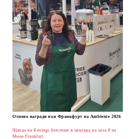
Oтново награди във Франкфурт на Ambiente 2026
Щанда на Kuvings блестеше в центъра на зала 8 на
Messe Frankfurt