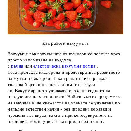
Как работи вакуумът?
Вакуумът във вакуумните контейнери се постига чрез
просто изпомпване на въздуха
с
ръчна
или
електрическа вакуумна помпа
.
Това премахва кислорода и предотвратява развитието
на мухъл и бактерии. Така храната не се разваля
толкова бързо и н запазва аромата и вкуса
си. Вакуумирането удължава срока на годност на
продуктите до четири пъти. Най-голямото предимство
на вакуума е, че свежестта на храната се удължава по
напълно естествен начин - без (вредни) добавки и
промени във вкуса, както е при консервирането на
плодове и зеленчуци със захар или сол и оцет.