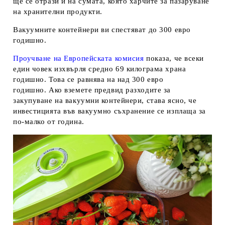
ще се отрази и на сумата, която харчите за пазаруване
на хранителни продукти.
Вакуумните контейнери ви спестяват до 300 евро
годишно.
Проучване на Европейската комисия
показа, че всеки
един човек изхвърля средно 69 килограма храна
годишно. Това се равнява на над 300 евро
годишно. Ако вземете предвид разходите за
закупуване на вакуумни контейнери, става ясно, че
инвестицията във вакуумно съхранение се изплаща за
по-малко от година.