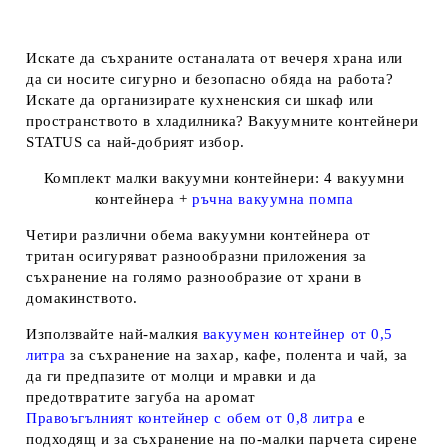
Искате да съхраните останалата от вечеря храна или
да си носите сигурно и безопасно обяда на работа?
Искате да организирате кухненския си шкаф или
пространството в хладилника? Вакуумните контейнери
STATUS са най-добрият избор.
Комплект малки вакуумни контейнери: 4 вакуумни
контейнера +
ръчна
вакуумна помпа
Четири различни обема вакуумни контейнера от
тритан осигуряват разнообразни приложения за
съхранение на голямо разнообразие от храни в
домакинството.
Използвайте най-малкия
вакуумен контейнер от 0,5
литра
за съхранение на захар, кафе, полента и чай, за
да
ги предпазите от молци и мравки
и
да
предотвратите загуба на аромат
Правоъгълният контейнер с обем от 0,8 литра
е
подходящ и за съхранение на по-малки парчета сирене