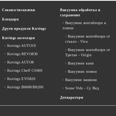
Сокоизстисквачки
Вакуумна обработка и
съхранение
Блендери
Вакуумни контейнери и
помпи
Други продукти Kuvings
Вакуумни контейнери от
Kuvings аксесоари
стъкло - Viva
Kuvings AUTO10
Вакуумни контейнери от
Kuvings REVO830
Тритан - Origin
Kuvings AUTO8
Вакуумни кани
Kuvings Cheff CS600
Вакуумни помпи
Kuvings EVO820
Вакуумни машини
Kuvings B6000/B8200
Souse Vide - Су Вид
Дехидратори