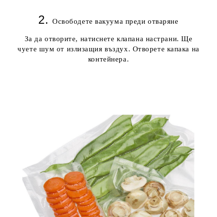
2.
Освободете вакуума преди отваряне
За да отворите, натиснете клапана настрани. Ще
чуете шум от излизащия въздух. Отворете капака на
контейнера.