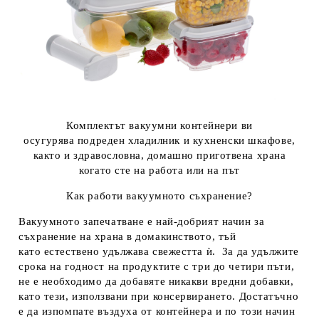
Комплектът вакуумни контейнери ви
осугурява подреден хладилник и кухненски шкафове,
както и здравословна, домашно приготвена храна
когато сте на работа или на път
Как работи вакуумното съхранение?
Вакуумното запечатване е
най-добрият начин за
съхранение на храна
в домакинството, тъй
като
естествено удължава свежестта ѝ.
За да удължите
срока на годност на продуктите с три до четири пъти,
не е необходимо да добавяте никакви вредни добавки,
като тези, използвани при консервирането. Достатъчно
е да изпомпате въздуха от контейнера и по този начин