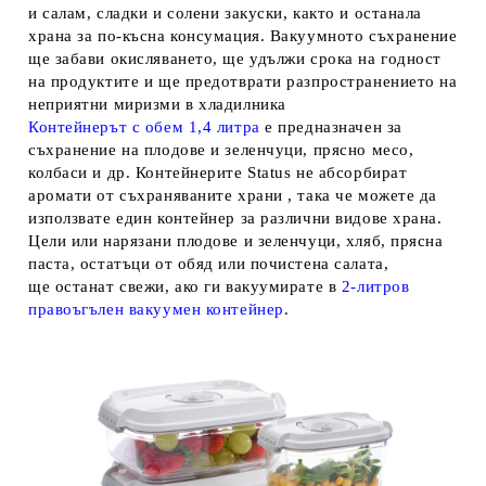
и салам, сладки и солени закуски, както и останала
храна за по-късна консумация. Вакуумното съхранение
ще
забави окисляването
,
ще удължи срока на годност
на продуктите
и
ще предотврати разпространението на
неприятни миризми в хладилника
Контейнерът с обем 1,4 литра
е предназначен за
съхранение на плодове и зеленчуци, прясно месо,
колбаси и др. Контейнерите Status
не абсорбират
аромати от съхраняваните храни
, така че можете
да
използвате един контейнер за различни видове храна.
Цели или нарязани плодове и зеленчуци, хляб, прясна
паста, остатъци от обяд или почистена салата,
ще
останат свежи,
ако ги вакуумирате в
2-литров
правоъгълен вакуумен контейнер
.