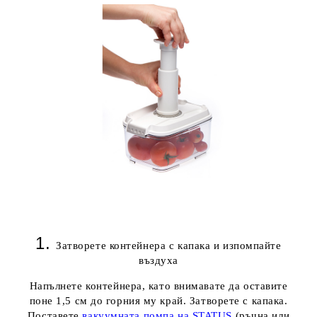
1.
Затворете контейнера с капакa
и изпомпайте
въздуха
Напълнете контейнера, като внимавате да оставите
поне 1,5 см до горния му край. Затворете с капака.
Поставете
вакуумната помпа на STATUS
(ръчна или