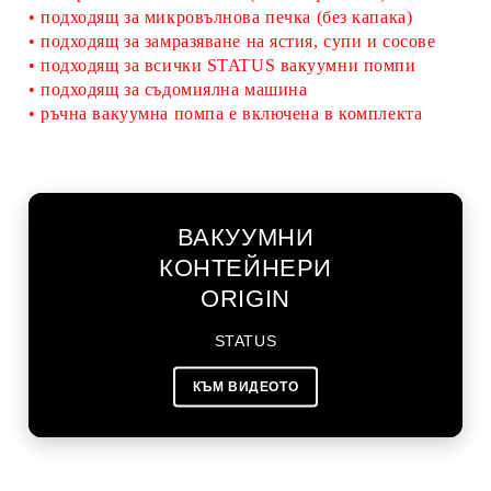
•
подходящ
за
микровълнова печка
(без капака)
•
подходящ
за
замразяване на ястия, супи и сосове
•
 подходящ за 
всички STATUS вакуумни помпи
•
подходящ за
съдомиялна машина
•
 ръчна вакуумна 
помпа е включена в комплекта
ВАКУУМНИ
КОНТЕЙНЕРИ
ORIGIN
STATUS
КЪМ ВИДЕОТО