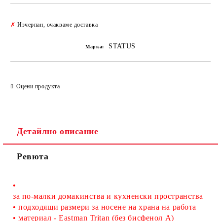
Добави в желани
✗
Изчерпан, очакваме доставка
STATUS
Марка:
Оцени продукта
Детайлно описание
Ревюта
•
за по-малки домакинства и кухненски пространства
• подходящи
размери за носене на храна на работа
•
материал
 - Eastman Tritan (без бисфенол А)