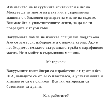
Измиването на вакуумните контейнери е лесно.
Можете да ги миете
на ръка
или
в съдомиялна
машина
с обикновен препарат за миене на съдове.
Внимавайте с уплътнителните ленти, за да не ги
повредите с груби гъби.
Вакуумната помпа не изисква специална поддръжка.
Ако се замърси, избършете я с влажна кърпа. Ако е
необходимо, смажете вътрешната тръба с парафиново
масло. Не я мийте в съдомиялна машина.
Материали
Вакуумните контейнери са изработени от тритан без
BPA, капаците са от ABS пластмаса, а уплътненията и
клапаните са от силикон.
Всички материали са
безопасни за храни.
Как работите?