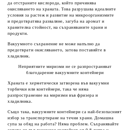
да отстраните кислорода, който причинява
окисляването на храната. Това разрушава идеалните
условия за растеж и развитие на микроорганизмите
и
предотвратява разваляне, загуба на аромат и
хранителна стойност, на съхраняваните храни и
продукти.
Вакуумното съхранение не може напълно да
предотврати окисляването, затова
поставяйте в
хладилник
.
Неприятните миризми не се разпространяват
благодарение вакуумните контейнери
Храната е херметически затворена
във вакуумни
торбички или контейнери, така че
няма
разпространение на миризми във фризера и
хладилника.
Също така, вакуумните контейнери са
най-безопасният
избор за транспортиране на течни храни.
Домашна
супа за обяд на работа? Няма проблем. Съхранявайте