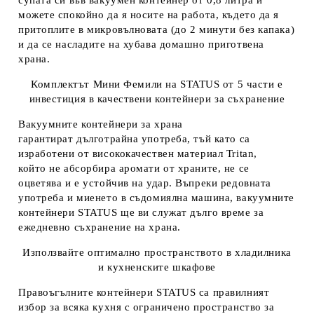
супата си във вакуумен контейнер от 0,8 литра и
можете спокойно да я носите на работа, където да я
притоплите в микровълновата (до 2 минути без капака)
и да се насладите на хубава домашно приготвена
храна.
Комплектът Мини Фемили на S
TATUS
от 5 части е
инвестиция в качествени контейнери за съхранение
Вакуумните контейнери за храна
гарантират
дълготрайна употреба
, тъй като са
изработени от висококачествен материал
Tritan
,
който
не абсорбира аромати от храните
,
не се
оцветява и е устойчив на удар
. Въпреки редовната
употреба и миенето в съдомиялна машина, вакуумните
контейнери STATUS ще ви служат дълго време за
ежедневно съхранение на храна.
Използвайте оптимално пространството в хладилника
и кухненските шкафове
Правоъгълните контейнери STATUS са правилният
избор за всяка кухня с ограничено пространство за