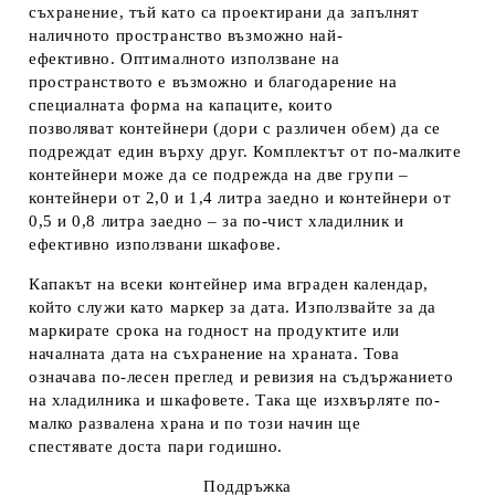
съхранение, тъй като са проектирани
да запълнят
наличното пространство възможно най-
ефективно.
Оптималното използване на
пространството е възможно и благодарение на
специалната форма на капаците, които
позволяват
контейнери (дори с различен обем) да се
подреждат един върху друг
. Комплектът от по-малките
контейнери може да се подрежда на две групи –
контейнери от 2,0 и 1,4 литра заедно и контейнери от
0,5 и 0,8 литра заедно – за
по-чист хладилник и
ефективно използвани шкафове.
Капакът на всеки контейнер има вграден
календар
,
който служи като маркер за дата. Използвайте
за да
маркирате срока на годност на продуктите или
началната дата на съхранение на храната
. Това
означава по-лесен преглед и ревизия на съдържанието
на хладилника и шкафовете. Така ще
изхвърляте по-
малко развалена храна
и по този начин
ще
спестявате
доста пари годишно.
Поддръжка