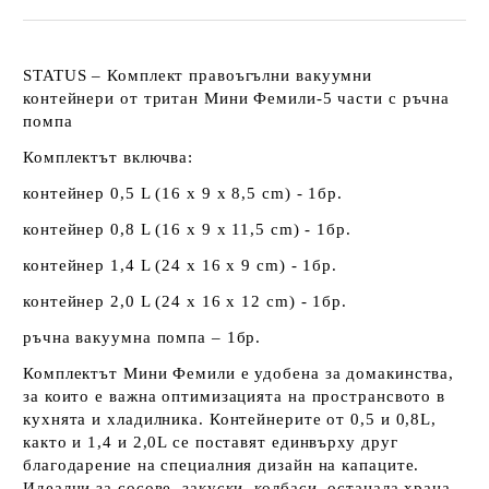
STATUS – Комплект правоъгълни вакуумни
контейнери от тритан Мини Фемили-5 части с ръчна
помпа
Комплектът включва:
контейнер 0,5 L (16 х 9 х 8,5 cm) - 1бр.
контейнер 0,8 L (16 х 9 х 11,5 cm) - 1бр.
контейнер 1,4 L (24 х 16 х 9 cm) - 1бр.
контейнер 2,0 L (24 х 16 х 12 cm) - 1бр.
ръчна вакуумна помпа – 1бр.
Комплектът Мини Фемили е удобена за домакинства,
за които е важна оптимизацията на пространсвото в
кухнята и хладилника. Контейнерите от 0,5 и 0,8L,
както и 1,4 и 2,0L се поставят единвърху друг
благодарение на специалния дизайн на капаците.
Идеални за сосове, закуски, колбаси, останала храна