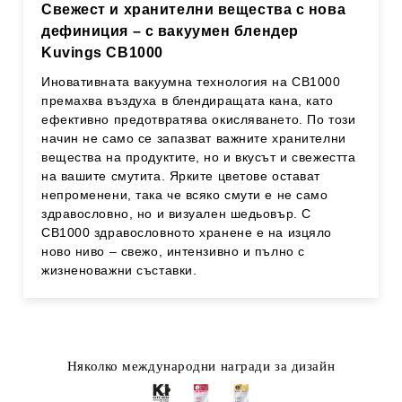
Свежест и хранителни вещества с нова
дефиниция – с вакуумен блендер
Kuvings CB1000
Иновативната вакуумна технология на CB1000
премахва въздуха в блендиращата кана, като
ефективно предотвратява окисляването. По този
начин не само се запазват важните хранителни
вещества на продуктите, но и вкусът и свежестта
на вашите смутита. Ярките цветове остават
непроменени, така че всяко смути е не само
здравословно, но и визуален шедьовър. С
CB1000 здравословното хранене е на изцяло
ново ниво – свежо, интензивно и пълно с
жизненоважни съставки.
Няколко международни награди за дизайн