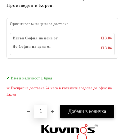
Произведен в Корея.
Ориентировъчни цени за доставка
Извън София на цена от
€13.04
До София на цена от
€13.04
Добави в желани
✔ Има в наличност
1
броя
✫ Експресна доставка 24 часа в големите градове до офис на
Еконт