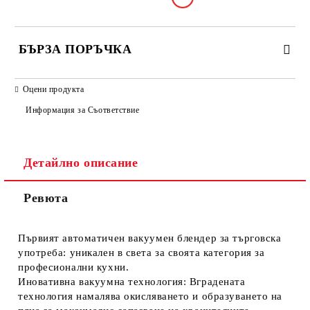
БЪРЗА ПОРЪЧКА
САМО ПОПЪЛНЕТЕ 2 ПОЛЕТА
Оцени продукта
Информация за Съответствие
Съгласен съм с
Политиката за лични данни
Детайлно описание
Ние ще се свържем с вас в рамките на работния ден.
Ревюта
Първият автоматичен вакуумен блендер за търговска
употреба
: уникален в света за своята категория за
професионални кухни.
Иновативна вакуумна технология
: Вградената
технология намалява окисляването и образуването на