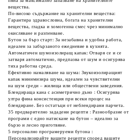
пяна за максимално запазване на хранителните
вещества.
По-високо съдържание на хранителни вещества
:
Гарантира здравословна, богата на хранителни
вещества, гладка и хомогенна смес чрез минимално
окисляване и разпенване.
Бутон за бърз старт
: За незабавна и удобна работа,
идеален за забързаното ежедневие в кухнята.
Автоматичен шумоизолиращ капак
: Отваря се и се
затваря автоматично, предпазва от шум и осигурява
тиха работна среда.
Ефективно намаляване на шума
: Звукоизолиращият
капак минимизира шума, идеален за чувствителни
на шум среди – жилища или обществени заведения.
Блендираща кана с асиметрично дъно
: Осигурява
ултра фина консистенция при всеки процес на
блендиране. Без остатъци от неблендирани парчета.
35 предварително зададени рецепти
: Разнообразие от
програми с едно натискане на бутон – идеално за
бързо и лесно приготвяне.
5 персонално програмеруеми бутона
:
Персонализирайте вашите рецепти според вашите