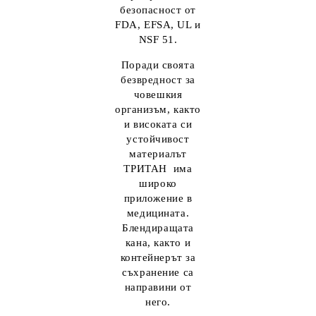
безопасност от
FDA, EFSA, UL и
NSF 51.
Поради своята
безвредност за
човешкия
организъм, както
и високата си
устойчивост
материалът
ТРИТАН има
широко
приложение в
медицината.
Блендиращата
кана, както и
контейнерът за
съхранение са
направини от
него.