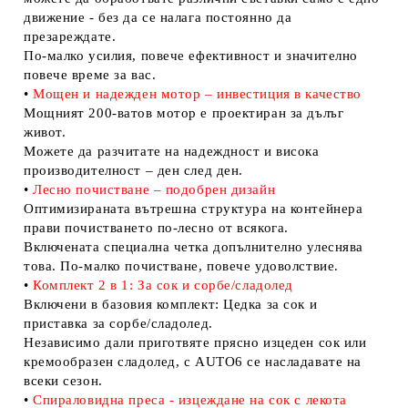
движение - без да се налага постоянно да
презареждате.
По-малко усилия, повече ефективност и значително
повече време за вас.
•
Мощен и надежден мотор – инвестиция в качество
Мощният 200-ватов мотор е проектиран за дълъг
живот.
Можете да разчитате на надеждност и висока
производителност – ден след ден.
•
Лесно почистване – подобрен дизайн
Оптимизираната вътрешна структура на контейнера
прави почистването по-лесно от всякога.
Включената специална четка допълнително улеснява
това. По-малко почистване, повече удоволствие.
•
Комплект 2 в 1: За сок и сорбе/сладолед
Включени в базовия комплект: Цедка за сок и
приставка за сорбе/сладолед.
Независимо дали приготвяте прясно изцеден сок или
кремообразен сладолед, с AUTO6 се насладавате на
всеки сезон.
•
Спираловидна преса - изцеждане на сок с лекота