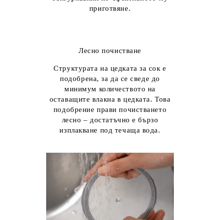
приготвяне.
Лесно почистване
Структурата на цедката за сок е
подобрена, за да се сведе до
минимум количеството на
оставащите влакна в цедката. Това
подобрение прави почистването
лесно – достатъчно е бързо
изплакване под течаща вода.