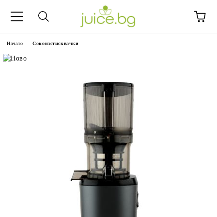
Начало
Сокоизстисквачки