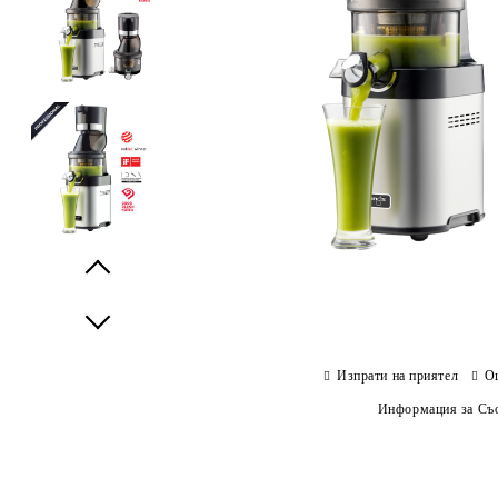
Prev
Next
Изпрати на приятел
О
Информация за Съо