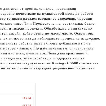
 с двигател от промишлен клас
, позволяващ
С редовно почистване на пулпата, той
може да работи
оето го прави идеален вариант за заведения, търсещи
ионално ниво.
Тип: Професионална, вертикална, бавно-
меки и твърди продукти
. Обработката е тип
студено
антен дизайн, който
заема по-малко място
. Освен това
апак ви позволява да
наблюдавате процеса на изцеждане
.
нителната работна глава включва
дублиране на 5-те
 с мотора -
капак с flip gate механизъм, спираловидна
онни чистачки, купа за сок.
Това дава
практично и
и заведения,
които трябва да поддържат
висока
репоръчваме
закупуването на
Kuvings CS600 с включена
ни категорично потвърждава рационалността на тази
€15.94
€15.94