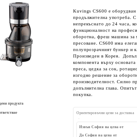
Kuvings CS600 е оборудван
продължителна употреба
. 
непрекъснато до 24 часа
, к
функционалност на профес
оборотна, фреш машина за 
пресоване
. CS600 има елег
полупрозрачният бункер и к
Произведен в Корея. Допъл
компонента върху основата
преса, цедка за сок, ротаци
изгодно решение за оборотн
производителност.
Силно
п
допълнителна глава.
Опитът 
покупка.
цени продукта
тветствие
Ориентировъчни цени за доставка
Извън София на цена от
До София на цена от