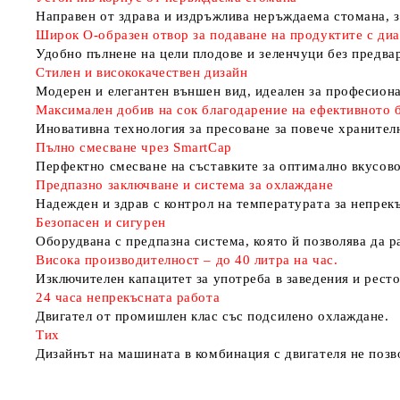
Направен от здрава и издръжлива неръждаема стомана, з
Широк О-образен отвор за подаване на продуктите с ди
Удобно пълнене на цели плодове и зеленчуци без предва
Стилен и висококачествен дизайн
Модерен и елегантен външен вид, идеален за професиона
Максимален добив на сок благодарение на ефективното 
Иновативна технология за пресоване за повече хранител
Пълно смесване чрез SmartCap
Перфектно смесване на съставките за оптимално вкусово
Предпазно заключване и система за охлаждане
Надежден и здрав с контрол на температурата за непрек
Безопасен и сигурен
Оборудвана с предпазна система, която й позволява да р
Висока производителност – до 40 литра на час.
Изключителен капацитет за употреба в заведения и рест
24 часа непрекъсната работа
Двигател от промишлен клас със подсилено охлаждане.
Тих
Дизайнът на машината в комбинация с двигателя не позв