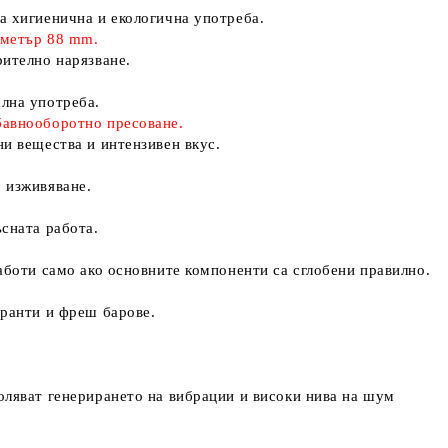
а хигиенична и екологична употреба.
аметър 88 mm.
рително нарязване.
лна употреба.
бавнооборотно пресоване.
ни вещества и интензивен вкус.
 изживяване.
ъсната работа.
аботи само ако основните компоненти са сглобени правилно.
оранти и фреш барове.
оляват генерирането на вибрации и високи нива на шум