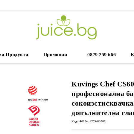
ви Продукти
Промоции
0879 259 666
К
Kuvings Chef CS6
професионална ба
сокоизстисквачка
допълнителна гла
Код:
40654_KCS-6000E