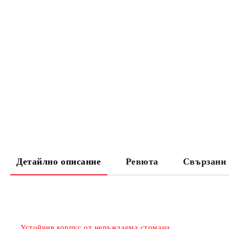
Детайлно описание
Ревюта
Свързани 
Устойчив корпус от неръждаема стомана